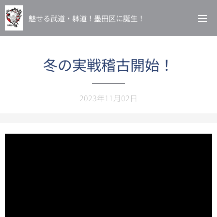
魅せる武道・躰道！墨田区に誕生！
冬の実戦稽古開始！
2023年11月02日