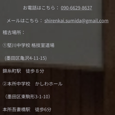
お電話はこちら：
090-6629-8637
メールはこちら：
shirenkai.sumida@gmail.com
稽古場所：
①堅川中学校 格技室道場
(墨田区亀沢4-11-15)
錦糸町駅 徒歩８分
②本所中学校 かしわホール
（墨田区東駒形3-1-10）
本所吾妻橋駅 徒歩6分