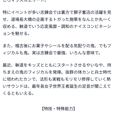
特にイベントが多い志錬会では裏方で獅子奮迅の活躍を見
せ、道場長大橋の企画するトガった施策をなんとか丸～く
収める、躰道でいう応変風靡・調和のナイスコンビネーシ
ョンを魅せる。
また、稽古後にお菓子やシールを配る気配りの鬼、でもフ
ィジカルも鬼。実は志錬会で最強、いろんな意味で。
最近、躰道をキッズとともにスタートさせるやいなや、持
ちまえの鬼のフィジカルを発揮。抜群の体カンと兵士時代
に培われたカンで、法形も実戦もモリモリ修得していく熱
いサウンドは、最年長女子世界王者誕生の足音が聞こえて
くるともいえる。
【特技・特殊能力】