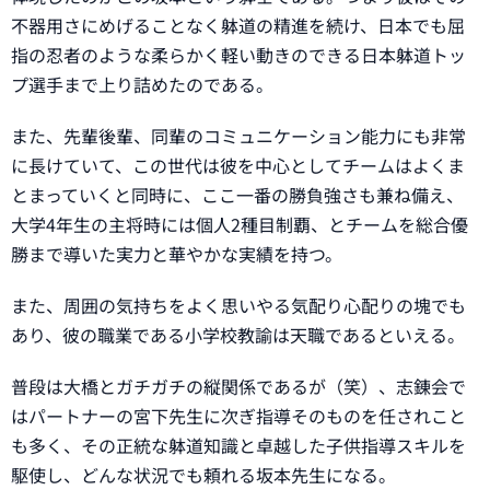
不器用さにめげることなく躰道の精進を続け、日本でも屈
指の忍者のような柔らかく軽い動きのできる日本躰道トッ
プ選手まで上り詰めたのである。
また、先輩後輩、同輩のコミュニケーション能力にも非常
に長けていて、この世代は彼を中心としてチームはよくま
とまっていくと同時に、ここ一番の勝負強さも兼ね備え、
大学4年生の主将時には個人2種目制覇、とチームを総合優
勝まで導いた実力と華やかな実績を持つ。
また、周囲の気持ちをよく思いやる気配り心配りの塊でも
あり、彼の職業である小学校教諭は天職であるといえる。
普段は大橋とガチガチの縦関係であるが（笑）、志錬会で
はパートナーの宮下先生に次ぎ指導そのものを任されこと
も多く、その正統な躰道知識と卓越した子供指導スキルを
駆使し、どんな状況でも頼れる坂本先生になる。