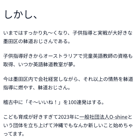
しかし、
いまではすっかり丸～くなり、子供指導と実戦が大好きな
墨田区の躰道おじさんである。
子供指導好きからオーストラリアで児童英語教師の資格も
取得、いつか英語躰道教室が夢。
今は墨田区内で会社経営しながら、それ以上の情熱を躰道
指導に燃やす、躰道おじさん。
稽古中に「そ～いいね！」を100連発はする。
こども育成が好きすぎて2023年に
一般社団法人O-shine
と
いう団体を立ち上げて沖縄でもなんか新しいこと始めちゃ
ってます。