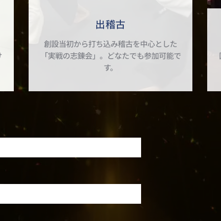
出稽古
大
創設当初から打ち込み稽古を中心とした
け
「実戦の志錬会」。どなたでも参加可能で
す。