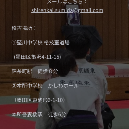
メールはこちら：
shirenkai.sumida@gmail.com
稽古場所：
①堅川中学校 格技室道場
(墨田区亀沢4-11-15)
錦糸町駅 徒歩８分
②本所中学校 かしわホール
（墨田区東駒形3-1-10）
本所吾妻橋駅 徒歩6分