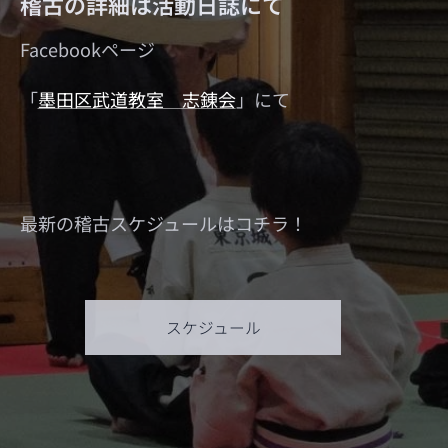
稽古の詳細は活動日誌にて
Facebookページ
「
墨田区武道教室 志錬会
」にて
最新の稽古スケジュールはコチラ！
スケジュール