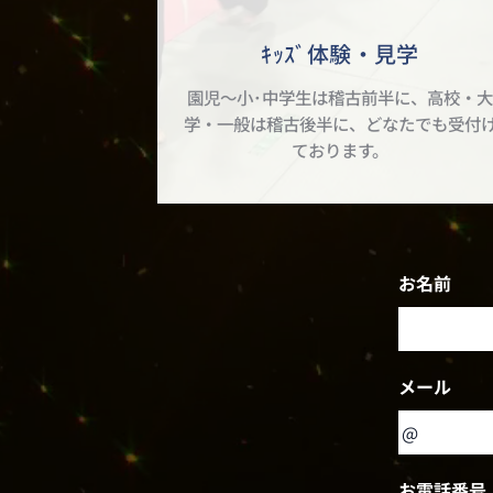
ｷｯｽﾞ体験・見学
園児～小･中学生は稽古前半に、高校・
学・一般は稽古後半に、どなたでも受付
ております。
お名前
メール
お電話番号