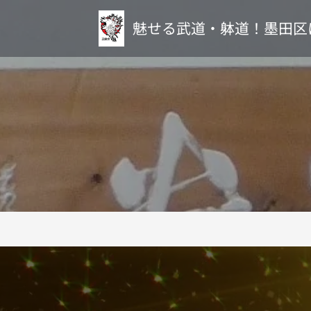
魅せる武道・躰道！墨田区